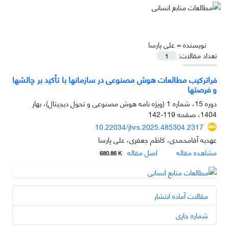
نویسنده =
علی پارسا
تعداد مقالات:
1
فراترکیب مطالعات هوش مصنوعی در سازمان‏ها با تأکید بر چالش‏ها
و فرصت‏ها
دوره 15، شماره 1 (ویژه نامه هوش مصنوعی و تحول دیجیتال)، بهار
1404، صفحه
119-142
10.22034/jhrs.2025.485304.2317
عهدیه آقامحمدی، کاظم جعفری، علی پارسا
مشاهده مقاله
اصل مقاله
680.86 K
مقالات آماده انتشار
شماره جاری