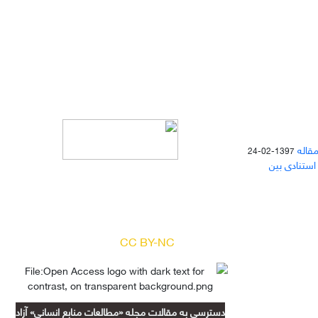
مقاله
1397-02-24
 استنادی بین
دسترسی به مقالات مجله «
مطالعات
منابع انسانی
» بر اساس مجوز کرییتیو
کامنز
(
) آزاد است.
CC BY-NC
دسترسی به مقالات مجله «مطالعات منابع انسانی» آزاد