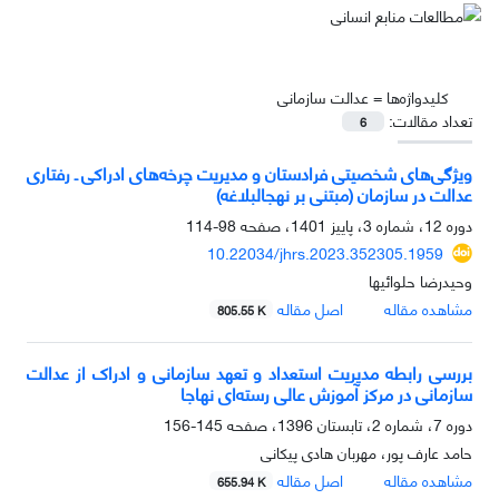
کلیدواژه‌ها =
عدالت سازمانی
تعداد مقالات:
6
ویژگی‌های شخصیتی فرادستان و مدیریت چرخه‌های ادراکی ـ رفتاری
عدالت در سازمان (مبتنی بر نهج‏البلاغه)
دوره 12، شماره 3، پاییز 1401، صفحه
98-114
10.22034/jhrs.2023.352305.1959
وحیدرضا حلوائیها
مشاهده مقاله
اصل مقاله
805.55 K
بررسی رابطه مدیریت استعداد و تعهد سازمانی و ادراک از عدالت
سازمانی در مرکز آموزش عالی رسته‌ای نهاجا
دوره 7، شماره 2، تابستان 1396، صفحه
145-156
حامد عارف پور، مهربان هادی پیکانی
مشاهده مقاله
اصل مقاله
655.94 K