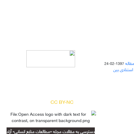
مقاله
1397-02-24
 استنادی بین
دسترسی به مقالات مجله «
مطالعات
منابع انسانی
» بر اساس مجوز کرییتیو
کامنز
(
) آزاد است.
CC BY-NC
دسترسی به مقالات مجله «مطالعات منابع انسانی» آزاد