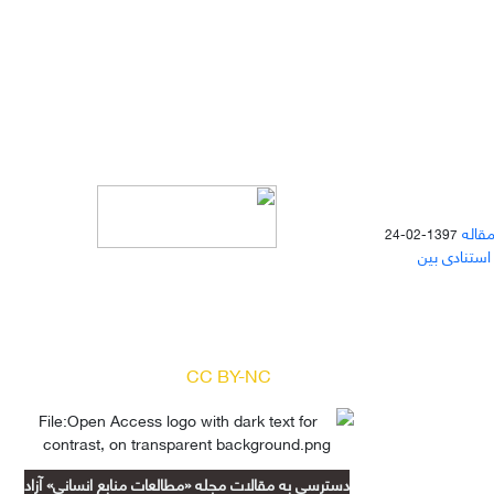
مقاله
1397-02-24
 استنادی بین
دسترسی به مقالات مجله «
مطالعات
منابع انسانی
» بر اساس مجوز کرییتیو
کامنز
(
) آزاد است.
CC BY-NC
دسترسی به مقالات مجله «مطالعات منابع انسانی» آزاد