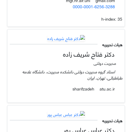
gmail.com
mgt.hr.air.uni
0000-0001-6256-3288
h-index:
35
هیات تحریریه
دکتر فتاح شریف زاده
مدیریت دولتی
استاد گروه مدیریت دولتی دانشکده مدیریت، دانشگاه علامه
طباطبائی، تهران، ایران
atu.ac.ir
sharifzadeh
هیات تحریریه
دکتر عباس عباس پور