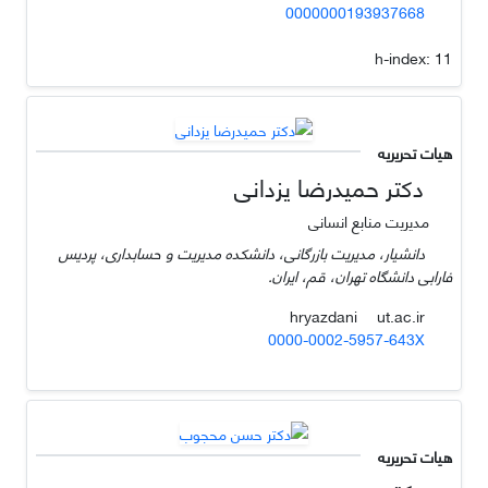
0000000193937668
h-index:
11
هیات تحریریه
دکتر حمیدرضا یزدانی
مدیریت منابع انسانی
دانشیار، مدیریت بازرگانی، دانشکده مدیریت و حسابداری، پردیس
فارابی دانشگاه تهران، قم، ایران.
ut.ac.ir
hryazdani
0000-0002-5957-643X
هیات تحریریه