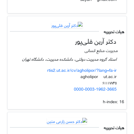
هیات تحریریه
دکتر آرین قلی‌پور
مدیریت منابع انسانی
استاد گروه مدیریت دولتی، دانشکده مدیریت، دانشگاه تهران
rtis2.ut.ac.ir/cv/agholipor/?lang=fa-ir
ut.ac.ir
agholipor
۶۱۱۱۷۷۴۵
0000-0003-1962-3665
h-index:
16
هیات تحریریه