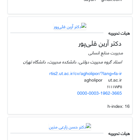
هیات تحریریه
دکتر آرین قلی‌پور
مدیریت منابع انسانی
استاد گروه مدیریت دولتی، دانشکده مدیریت، دانشگاه تهران
rtis2.ut.ac.ir/cv/agholipor/?lang=fa-ir
ut.ac.ir
agholipor
۶۱۱۱۷۷۴۵
0000-0003-1962-3665
h-index:
16
هیات تحریریه