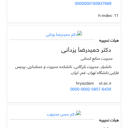
0000000193937668
h-index:
11
هیات تحریریه
دکتر حمیدرضا یزدانی
مدیریت منابع انسانی
دانشیار، مدیریت بازرگانی، دانشکده مدیریت و حسابداری، پردیس
فارابی دانشگاه تهران، قم، ایران.
ut.ac.ir
hryazdani
0000-0002-5957-643X
هیات تحریریه