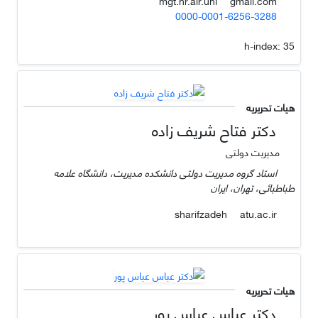
gmail.com
mgt.hr.air.uni
0000-0001-6256-3288
h-index:
35
هیات تحریریه
دکتر فتاح شریف زاده
مدیریت دولتی
استاد گروه مدیریت دولتی دانشکده مدیریت، دانشگاه علامه
طباطبائی، تهران، ایران
atu.ac.ir
sharifzadeh
هیات تحریریه
دکتر عباس عباس پور