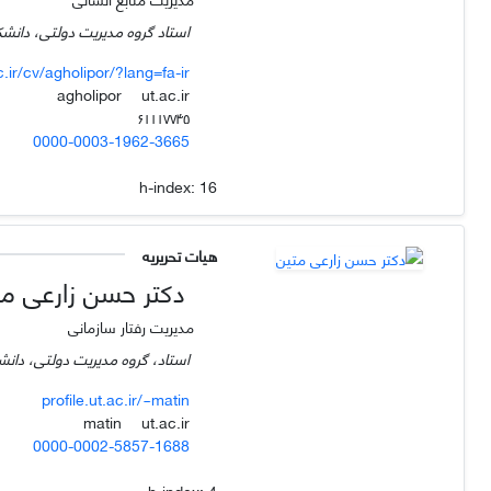
استاد گروه مدیریت دولتی، دانشک
c.ir/cv/agholipor/?lang=fa-ir
ut.ac.ir
agholipor
۶۱۱۱۷۷۴۵
0000-0003-1962-3665
h-index:
16
هیات تحریریه
دکتر حسن زارعی مت
مدیریت رفتار سازمانی
استاد، گروه مدیریت دولتی، دانشک
profile.ut.ac.ir/~matin
ut.ac.ir
matin
0000-0002-5857-1688
h-index:
4