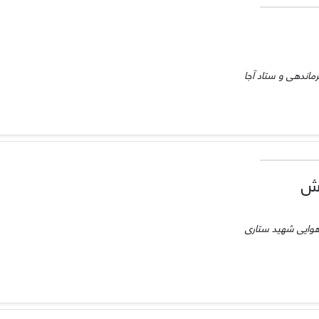
رماندهی و ستاد آجا
یش
هوایی شهید ستاری