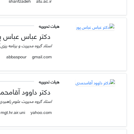
atu.ac.ir
sharifzadeh
هیات تحریریه
دکتر عباس عباس پ
استاد گروه مدیریت و برنامه ریزی
gmail.com
abbaspour
هیات تحریریه
دکتر داوود آقامحم
استاد گروه مدیریت علوم راهبرد
yahoo.com
mgt.hr.air.uni