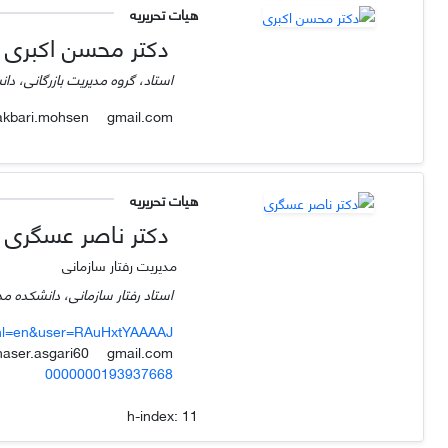
هیات تحریریه
دکتر محسن اکبری
استاد، گروه مدیریت بازرگانی، د
gmail.com
akbari.mohsen
هیات تحریریه
دکتر ناصر عسگری
مدیریت رفتار سازمانی
استاد رفتار سازمانی، دانشکده 
s?hl=en&user=RAuHxtYAAAAJ
gmail.com
naser.asgari60
0000000193937668
h-index:
11