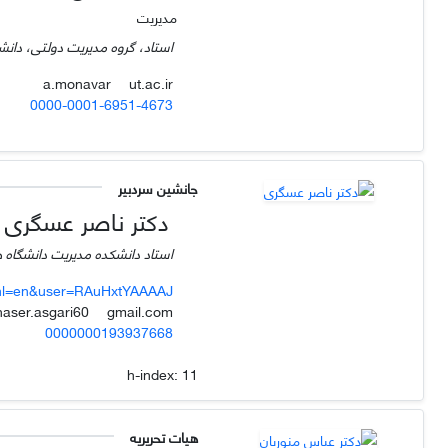
مدیریت
استاد، گروه مدیریت دولتی، دانشک
ut.ac.ir
a.monavar
0000-0001-6951-4673
جانشین سردبیر
دکتر ناصر عسگری
استاد دانشکده مدیریت دانشگاه 
s?hl=en&user=RAuHxtYAAAAJ
gmail.com
naser.asgari60
0000000193937668
h-index:
11
هیات تحریریه