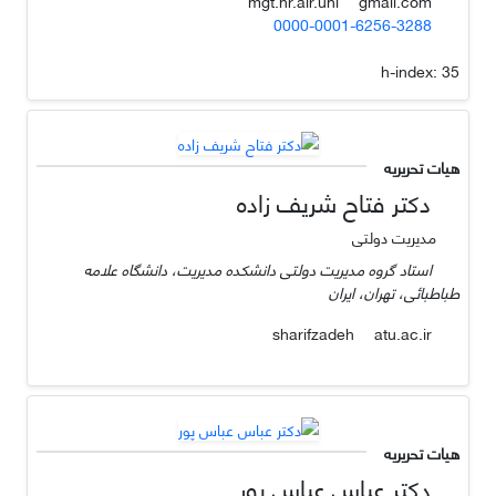
gmail.com
mgt.hr.air.uni
0000-0001-6256-3288
h-index:
35
هیات تحریریه
دکتر فتاح شریف زاده
مدیریت دولتی
استاد گروه مدیریت دولتی دانشکده مدیریت، دانشگاه علامه
طباطبائی، تهران، ایران
atu.ac.ir
sharifzadeh
هیات تحریریه
دکتر عباس عباس پور