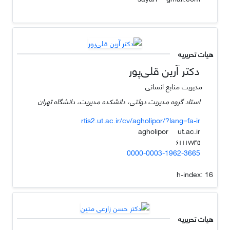
هیات تحریریه
دکتر آرین قلی‌پور
مدیریت منابع انسانی
استاد گروه مدیریت دولتی، دانشکده مدیریت، دانشگاه تهران
rtis2.ut.ac.ir/cv/agholipor/?lang=fa-ir
ut.ac.ir
agholipor
۶۱۱۱۷۷۴۵
0000-0003-1962-3665
h-index:
16
هیات تحریریه