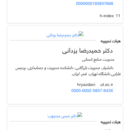
0000000193937668
h-index:
11
هیات تحریریه
دکتر حمیدرضا یزدانی
مدیریت منابع انسانی
دانشیار، مدیریت بازرگانی، دانشکده مدیریت و حسابداری، پردیس
فارابی دانشگاه تهران، قم، ایران.
ut.ac.ir
hryazdani
0000-0002-5957-643X
هیات تحریریه