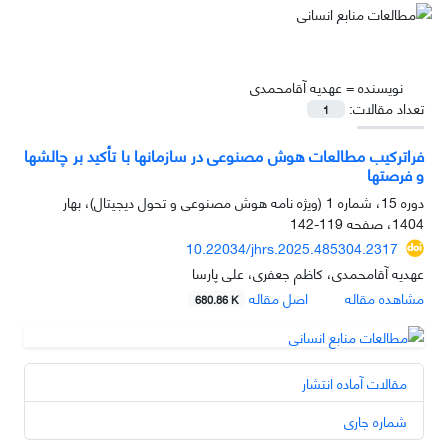
نویسنده =
عهدیه آقامحمدی
تعداد مقالات:
1
فراترکیب مطالعات هوش مصنوعی در سازمان‏ها با تأکید بر چالش‏ها
و فرصت‏ها
دوره 15، شماره 1 (ویژه نامه هوش مصنوعی و تحول دیجیتال)، بهار
1404، صفحه
119-142
10.22034/jhrs.2025.485304.2317
عهدیه آقامحمدی، کاظم جعفری، علی پارسا
مشاهده مقاله
اصل مقاله
680.86 K
مقالات آماده انتشار
شماره جاری