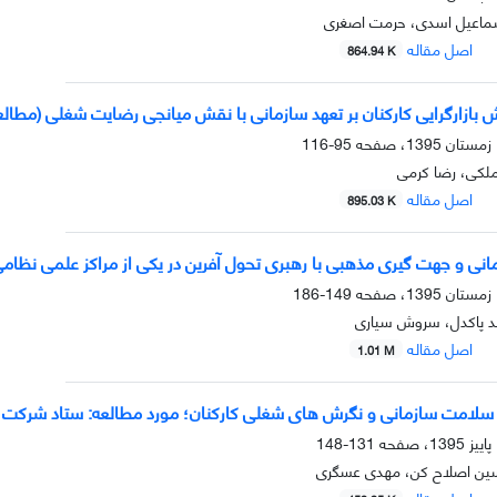
سماعیل اسدی، حرمت اصغری
اصل مقاله
864.94 K
ش بازارگرایی کارکنان بر تعهد سازمانی با نقش میانجی رضایت شغلی (مطال
95-116
ملکی، رضا کرمی
اصل مقاله
895.03 K
انی و جهت گیری مذهبی با رهبری تحول آفرین در یکی از مراکز علمی نظامی
149-186
د پاکدل، سروش سیاری
اصل مقاله
1.01 M
ین سلامت سازمانی و نگرش های شغلی کارکنان؛ مورد مطالعه: ستاد شرکت 
131-148
سین اصلاح کن، مهدی عسگری