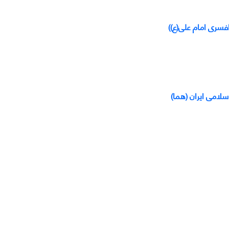
افسری امام علی(ع))
لامی ایران (هما)