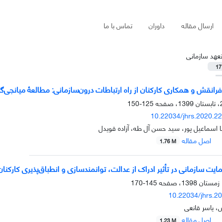
ارسال مقاله
داوران
تماس با ما
عهد سازمانی
17
فرانقش و همکاری کارکنان از راه ارتباطات درون‌سازمانی: مطالعۀ میانجی‌
125-150
10.22034/jhrs.2020.2
اسماعیل پور، سید حسن آل طه، آزاده قویدل
اصل مقاله
1.76 M
ت سازمانی در تأثیر ادراک از عدالت، توانمندسازی و انطباق‌پذیری کارکنان
145-170
10.22034/jhrs.2
، یاسر قانعی
اصل مقاله
1.23 M