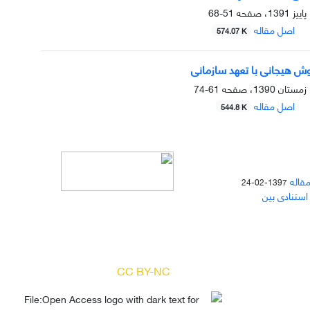
51-68
اصل مقاله
574.07 K
ش هیجانی با تعهد سازمانی
61-74
اصل مقاله
544.8 K
مقاله
1397-02-24
 استنادی بین
دسترسی به مقالات مجله «
مطالعات
منابع انسانی
» بر اساس مجوز کرییتیو
کامنز
(
) آزاد است.
CC BY-NC