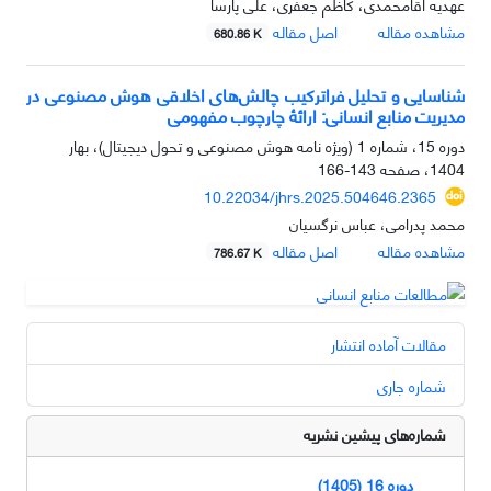
عهدیه آقامحمدی، کاظم جعفری، علی پارسا
مشاهده مقاله
اصل مقاله
680.86 K
شناسایی و تحلیل فراترکیب چالش‌های اخلاقی هوش مصنوعی در
مدیریت منابع انسانی: ارائۀ چارچوب مفهومی
دوره 15، شماره 1 (ویژه نامه هوش مصنوعی و تحول دیجیتال)، بهار
1404، صفحه
143-166
10.22034/jhrs.2025.504646.2365
محمد پدرامی، عباس نرگسیان
مشاهده مقاله
اصل مقاله
786.67 K
مقالات آماده انتشار
شماره جاری
شماره‌های پیشین نشریه
دوره 16 (1405)