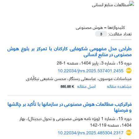
کلیدواژه‌ها =
هوش مصنوعی
تعداد مقالات:
3
طراحی مدل مفهومی شکوفایی کارکنان با تمرکز بر بلوغ هوش
مصنوعی در منابع انسانی
دوره 15، شماره 3، پاییز 1404، صفحه
1-28
10.22034/jhrs.2025.537401.2455
میناسادات موسوی، عباسعلی رستگار، محسن شفیعی نیکآبادی
مشاهده مقاله
اصل مقاله
885.88 K
فراترکیب مطالعات هوش مصنوعی در سازمان‏ها با تأکید بر چالش‏ها
و فرصت‏ها
دوره 15، شماره 1 (ویژه نامه هوش مصنوعی و تحول دیجیتال)، بهار
1404، صفحه
119-142
10.22034/jhrs.2025.485304.2317