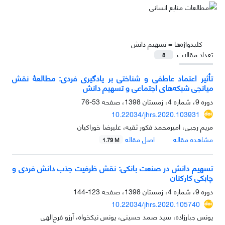
کلیدواژه‌ها =
تسهیم دانش
تعداد مقالات:
8
تأثیر اعتماد عاطفی و شناختی بر یادگیری فردی: مطالعۀ نقش
میانجی شبکه‌های اجتماعی و تسهیم دانش
دوره 9، شماره 4، زمستان 1398، صفحه
53-76
10.22034/jhrs.2020.103931
مریم رجبی، امیرمحمد فکور ثقیه، علیرضا خوراکیان
مشاهده مقاله
اصل مقاله
1.79 M
تسهیم دانش در صنعت بانکی: نقش ظرفیت جذب دانش فردی و
چابکی کارکنان
دوره 9، شماره 4، زمستان 1398، صفحه
123-144
10.22034/jhrs.2020.105740
یونس جبارزاده، سید صمد حسینی، یونس نیکخواه، آرزو فرج‌الهی