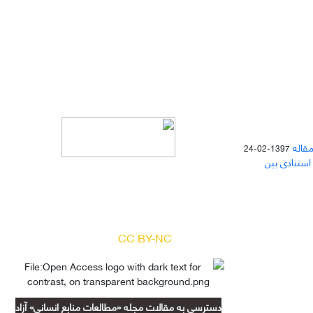
مقاله
1397-02-24
 استنادی بین
دسترسی به مقالات مجله «
مطالعات
منابع انسانی
» بر اساس مجوز کرییتیو
کامنز
(
) آزاد است.
CC BY-NC
دسترسی به مقالات مجله «مطالعات منابع انسانی» آزاد