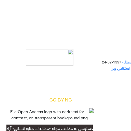
مقاله
1397-02-24
 استنادی بین
دسترسی به مقالات مجله «
مطالعات
منابع انسانی
» بر اساس مجوز کرییتیو
کامنز
(
) آزاد است.
CC BY-NC
دسترسی به مقالات مجله «مطالعات منابع انسانی» آزاد