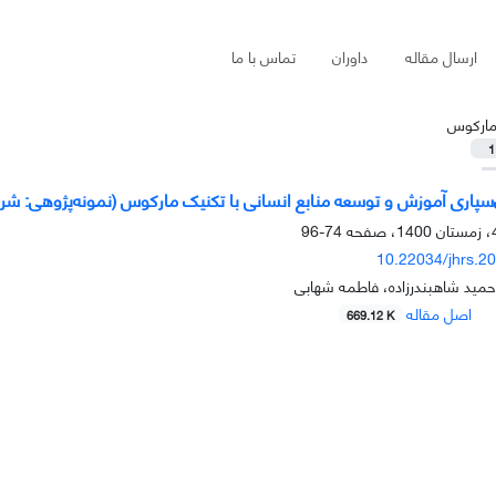
ارسال مقاله
داوران
تماس با ما
ارکوس
1
‌سپاری آموزش و توسعه منابع انسانی با تکنیک مارکوس (نمونه‌پژوهی: شرک
74-96
10.22034/jhrs.2
 حمید شاهبندرزاده، فاطمه شهابی
اصل مقاله
669.12 K