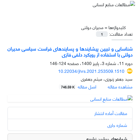
کلیدواژه‌ها =
مدیران دولتی
تعداد مقالات:
1
شناسایی و تبیین پیشایندها و پسایندهای فراست سیاسی مدیران
دولتی با استفاده از رویکرد دلفی فازی
دوره 11، شماره 3، پاییز 1400، صفحه
124-146
10.22034/jhrs.2021.253509.1510
سید جعفر زنوزی، میثم جعفری
مشاهده مقاله
اصل مقاله
746.59 K
مقالات آماده انتشار
شماره جاری
شماره‌های پیشین نشریه