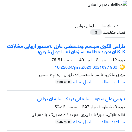
کلیدواژه‌ها =
سازمان دولتی
تعداد مقالات:
3
طراحی الگوی سیستم چندسطحی فازی به‌منظور ارزیابی مشارکت
کارکنان (مورد مطالعه: سازمان ثبت احوال قزوین)
دوره 12، شماره 3، پاییز 1401، صفحه
51-75
10.22034/jhrs.2023.362169.1986
مهری ملکی، غلامرضا معمارزاده طهران، پرهام عظیمی
مشاهده مقاله
اصل مقاله
900.26 K
بررسی علل سکوت سازمانی در یک سازمان دولتی.
دوره 8، شماره 1، بهار 1397، صفحه
43-56
ترانه عنایتی، علیرضا عالی‌پور، سیده فاطمه بزرگ نیا حسینی
مشاهده مقاله
اصل مقاله
246.82 K