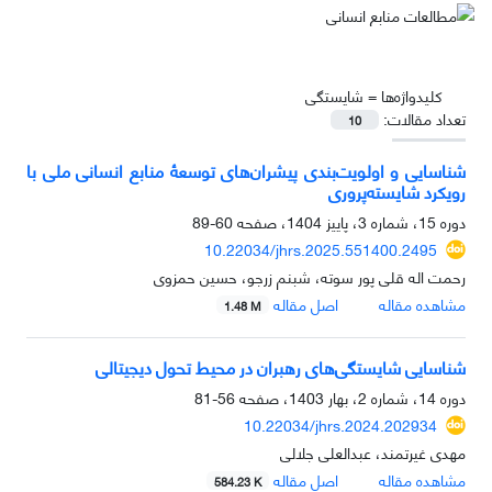
کلیدواژه‌ها =
شایستگی
تعداد مقالات:
10
شناسایی و اولویت‌‌بندی پیشران‌‌های توسعۀ منابع انسانی ملی با
رویکرد شایسته‌‌پروری
دوره 15، شماره 3، پاییز 1404، صفحه
60-89
10.22034/jhrs.2025.551400.2495
رحمت اله قلی پور سوته، شبنم زرجو، حسین حمزوی
مشاهده مقاله
اصل مقاله
1.48 M
شناسایی شایستگی‌های رهبران در محیط تحول دیجیتالی
دوره 14، شماره 2، بهار 1403، صفحه
56-81
10.22034/jhrs.2024.202934
مهدی غیرتمند، عبدالعلی جلالی
مشاهده مقاله
اصل مقاله
584.23 K