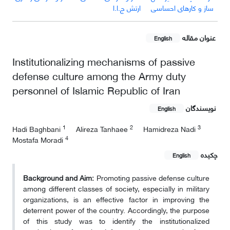
ساز و کارهای احساسی
ارتش ج.ا.ا
عنوان مقاله
English
Institutionalizing mechanisms of passive
defense culture among the Army duty
personnel of Islamic Republic of Iran
نویسندگان
English
1
2
3
Hadi Baghbani
Alireza Tanhaee
Hamidreza Nadi
4
Mostafa Moradi
چکیده
English
Background and Aim:
Promoting passive defense culture
among different classes of society, especially in military
organizations, is an effective factor in improving the
deterrent power of the country. Accordingly, the purpose
of this study was to identify the institutionalized