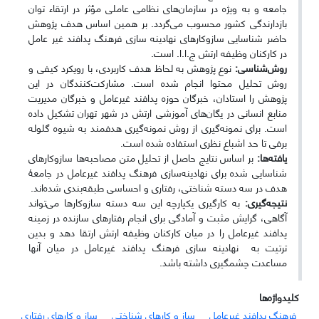
جامعه و به ویژه در سازمان‌های نظامی عاملی مؤثر در ارتقاء توان
بازدارندگی کشور محسوب می‌گردد. بر همین اساس هدف پژوهش
حاضر شناسایی سازوکارهای نهادینه سازی فرهنگ پدافند غیر عامل
در کارکنان وظیفه ارتش ج.ا.ا. است.
روش‌شناسی:
نوع پژوهش به لحاظ هدف کاربردی، با رویکرد کیفی و
روش تحلیل محتوا انجام شده است. مشارکت‌کنندگان در این
پژوهش را استادان، خبرگان حوزه پدافند غیرعامل و خبرگان مدیریت
منابع انسانی در یگان‌های آموزشی ارتش در شهر تهران تشکیل داده
است. برای نمونه‌گیری از روش نمونه‌گیری هدفمند به شیوه گلوله
برفی تا حد اشباع نظری استفاده شده است.
یافته‌ها:
بر اساس نتایج حاصل از تحلیل متن مصاحبه‌ها سازوکارهای
شناسایی شده برای نهادینه‌سازی فرهنگ پدافند غیرعامل در جامعۀ
هدف در سه دسته شناختی، رفتاری و احساسی طبقه‌بندی شده‌اند.
نتیجه‌گیری:
به کارگیری یکپارچه این سه دسته سازوکارها می‌تواند
آگاهی، گرایش مثبت و آمادگی برای انجام رفتارهای سازنده در زمینه
پدافند غیرعامل را در میان کارکنان وظیفه ارتش ارتقا دهد و بدین
ترتیت به نهادینه سازی فرهنگ پدافند غیرعامل در میان آنها
مساعدت چشمگیری داشته باشد.
کلیدواژه‌ها
فرهنگ پدافند غیرعامل
ساز و کارهای شناختی
ساز و کارهای رفتاری