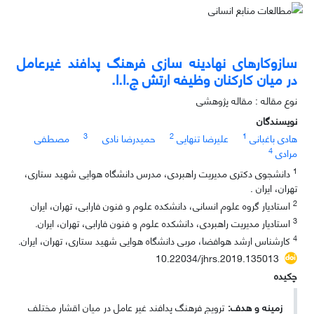
سازوکارهای نهادینه سازی فرهنگ پدافند غیرعامل
در میان کارکنان وظیفه ارتش ج.ا.ا.
نوع مقاله : مقاله پژوهشی
نویسندگان
3
2
1
هادی باغبانی
علیرضا تنهایی
حمیدرضا نادی
مصطفی
4
مرادی
1
دانشجوی دکتری مدیریت راهبردی، مدرس دانشگاه هوایی شهید ستاری،
تهران، ایران .
2
استادیار گروه علوم انسانی، دانشکده علوم و فنون فارابی، تهران، ایران
3
استادیار مدیریت راهبردی، دانشکده علوم و فنون فارابی، تهران، ایران.
4
کارشناس ارشد هوافضا، مربی دانشگاه هوایی شهید ستاری، تهران، ایران.
10.22034/jhrs.2019.135013
چکیده
زمینه و هدف:
ترویج فرهنگ پدافند غیر عامل در میان اقشار مختلف