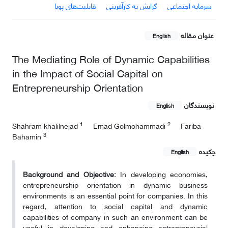
سرمایه اجتماعی
گرایش به کارآفرینی
قابلیت‌های پویا
عنوان مقاله
English
The Mediating Role of Dynamic Capabilities
in the Impact of Social Capital on
Entrepreneurship Orientation
نویسندگان
English
1
2
Shahram khalilnejad
Emad Golmohammadi
Fariba
3
Bahamin
چکیده
English
Background and Objective:
In developing economies,
entrepreneurship orientation in dynamic business
environments is an essential point for companies. In this
regard, attention to social capital and dynamic
capabilities of company in such an environment can be
useful in developing and enhancing entrepreneurial