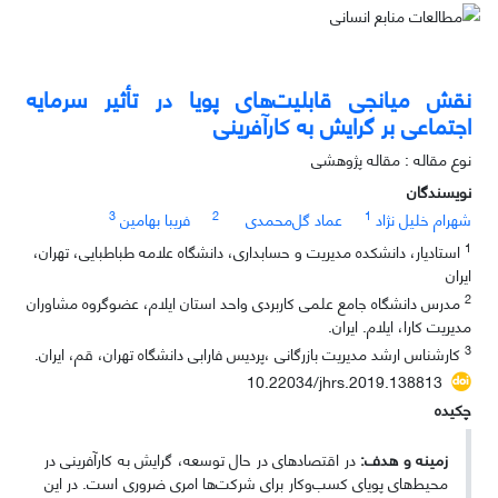
نقش میانجی قابلیت‌های پویا در تأثیر سرمایه
اجتماعی بر گرایش به کارآفرینی
نوع مقاله : مقاله پژوهشی
نویسندگان
3
2
1
شهرام خلیل نژاد
عماد گل‌محمدی
فریبا بهامین
1
استادیار، دانشکده مدیریت و حسابداری، دانشگاه علامه طباطبایی، تهران،
ایران
2
مدرس دانشگاه جامع علمی کاربردی واحد استان ایلام، عضوگروه مشاوران
مدیریت کارا، ایلام. ایران.
3
کارشناس ارشد مدیریت بازرگانی ،پردیس فارابی دانشگاه تهران، قم، ایران.
10.22034/jhrs.2019.138813
چکیده
زمینه و هدف:
در اقتصادهای در حال توسعه، گرایش به کارآفرینی در
محیط‌های پویای کسب‌وکار برای شرکت‌ها امری ضروری است. در این