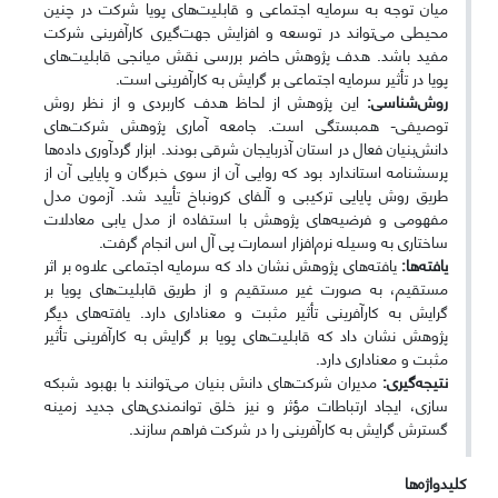
میان توجه به سرمایه اجتماعی و قابلیت‌های پویا شرکت در چنین
محیطی می‌تواند در توسعه و افزایش جهت‌گیری کارآفرینی شرکت
مفید باشد. هدف پژوهش حاضر بررسی نقش میانجی قابلیت‌های
پویا در تأثیر سرمایه اجتماعی بر گرایش به کارآفرینی است.
روش‌شناسی:
این پژوهش از لحاظ هدف کاربردی و از نظر روش
توصیفی- همبستگی است. جامعه آماری پژوهش شرکت‌های
دانش‌بنیان فعال در استان آذربایجان شرقی بودند. ابزار گردآوری داده‌ها
پرسشنامه استاندارد بود که روایی آن از سوی خبرگان و پایایی آن از
طریق روش پایایی ترکیبی و آلفای کرونباخ تأیید شد. آزمون مدل
مفهومی و فرضیه‌های پژوهش با استفاده از مدل یابی معادلات
ساختاری به وسیله نرم‌افزار اسمارت پی آل اس انجام گرفت.
یافته‌ها:
یافته‌های پژوهش نشان داد که سرمایه اجتماعی علاوه بر اثر
مستقیم، به صورت غیر مستقیم و از طریق قابلیت‌های پویا بر
گرایش به کارآفرینی تأثیر مثبت و معناداری دارد. یافته‌های دیگر
پژوهش نشان داد که قابلیت‌های پویا بر گرایش به کارآفرینی تأثیر
مثبت و معناداری دارد.
نتیجه‌گیری:
مدیران شرکت‌های دانش بنیان می‌توانند با بهبود شبکه
سازی، ایجاد ارتباطات مؤثر و نیز خلق توانمندی‌های جدید زمینه
گسترش گرایش به کارآفرینی را در شرکت فراهم سازند.
کلیدواژه‌ها