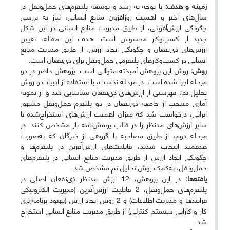
زمینه و هدف:
با توجه به رشد و توسعه پلتفرم‌های حمل‌ونقل در
سال‌های اخیر و اهمیت روزافزون منابع انسانی، نیاز به بررسی
چگونگی ارزش‌آفرینی، از طریق مدیریت منابع انسانی در این شکل
جدید از کسب‌و‌کار محسوس است. هدف این مقاله، تعیین
ارزش‌های ذی‌نفعان و چگونگی ایجاد ارزش، از طریق مدیریت منابع
انسانی در کسب‌‌و‌کارهای پلتفرمی حمل‌و‌نقل برای ذی‌نفعان است.
روش:
روش این پژوهش آمیخته متوالی است. پژوهش حاضر در دو
مرحله اجرا شده است. در مرحله نخست، با استفاده از ادبیات و روش
تحلیل تم، فهرستی از ارزش‌های ذی‌نفعان شناسایی شد و از نمونه
آماری منتخب از جامعه ذی‌نفعان در دو پلتفرم حمل‌ونقل مشهور
ایرانی، درخواست شد که میزان اهمیت ارزش‌های استخراج‌‌شده یا
سایر ارزش‌های مدنظر را در قالب پرسش‌نامه باز مشخص کنند. در
مرحله دوم، از طریق مصاحبه با گروهی از خبرگان که به‌صورت
هدفمند انتخاب شدند، قابلیت‌های ارزش‌آفرین در پلتفرم‌ها و
چگونگی ایجاد ارزش از طریق مدیریت منابع انسانی در پلتفرم‌های
حمل‌ونقل، به‌کمک روش تحلیل تم مشخص شد.
یافته‌ها:
در این پژوهش، 12 ارزش مدنظر ذی‌نفعان اصلی در
پلتفرم‌های حمل‌و‌نقل، 2 قابلیت ارزش‌آفرین (مدیریت الکترونیکی
فرایندها و مدیریت اطلاعات) و 2 روش ایجاد ارزش (بهبود برنامه‌ریزی
کار و کارایی سیستم کنترلی) از طریق مدیریت منابع انسانی استخراج
شد.