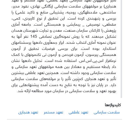
هنجاری) بر مولفه­های سلامت سازمانی (یگانگی نهادی، نفوذ مدیر،
ساخت­دهی، ملاحظه­گری، روحیه، پشتیبانی منابع و تاکید علمی) را
بررسی و رتبه­بندی کرده است. این تحقیق از نوع کاربردی، کمی،
مقطعی، توصیفی _ پیمایشی و همبستگی است. جامعه آماری
پژوهش را کارکنان سازمان صنعت، معدن و تجارت شهرستان همدان
تشکیل می­دهند که با روش نمونه‌گیری تصادفی 145 نفر آنها به
عنوان نمونه آماری انتخاب شدند. ابزار جمع­آوری داده­ها پرسشنامه­ای
استاندارد بوده است. برای بررسی فرضیات تحقیق از آزمون
همبستگی پیرسون، آزمون فریدمن و آزمون تی تک­نمونه­ای با کمک
نرم­افزار اس.پی.اس.اس. استفاده شده است. تحلیل داده­ها نشان
داد رابطه مستقیم و معنادار بین همه مولفه­های تعهد سازمانی و
سلامت سازمانی وجود داشته است. همچنین تعهد عاطفی بیشترین
تأثیر و تعهد هنجاری کم‌ترین تأثیر را بر مولفه‌های سلامت سازمانی
دارد. در پایان نیز با توجه به نتایج به دست آمده پیشنهادهایی برای
بهبود تعهد و سلامت سازمانی در سازمان مورد مطالعه ارائه شد.
کلیدواژه‌ها
سلامت سازمانی
تعهد عاطفی
تعهد مستمر
تعهد هنجاری