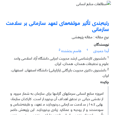
رتبه‌بندی تأثیر مولفه‌های تعهد سازمانی بر سلامت
سازمانی
نوع مقاله : مقاله پژوهشی
نویسندگان
2
1
آیدا حمیدی
قاسم بخشنده
1
دانشجوی کارشناسی ارشد مدیریت اجرایی دانشگاه آزاد اسلامی واحد
علوم و تحقیقات همدان، همدان، ایران.
2
دانشجوی دکتری مدیریت بازرگانی (بازاریابی) دانشگاه اصفهان. اصفهان،
ایران.
چکیده
امروزه منابع انسانی سرمایه­ای گران­بها برای سازمان به شمار می­رود و
از نقشی حیاتی در تحقق اهداف آن برخوردار است. کارکنان سازمان­
هایی که از سلامت سازمانی برخوردارند متعهد، وظیفه‌شناس و
سودمندند و از روحیه و عملکرد زیادی برخوردارند. این پژوهش حاضر
تأثیر مولفه­های تعهد سازمانی (تعهد عاطفی، تعهد مستمر و تعهد