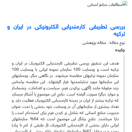
بررسی تطبیقی کارمندیابی الکترونیکی در ایران و
ترکیه
نوع مقاله : مقاله پژوهشی
چکیده
هدف این تحقیق بررسی تطبیقی کارمندیابی الکترونیک در ایران و
ترکیه است و وبسایت 100 سازمان نمونه ایرانی با وبسایت 100
سازمان نمونه ترکیه­ای مقایسه می­شوند. در نگاهی دیگر، وبسایت­های
این سازمان­ها مورد تحلیل­محتوا قرار گرفته­اند. این مقایسه براساس
چند مقوله مانند (آگهی، پرکردن فرم، سیاست و اقدامات، چشم­انداز
و موارد دیگر) صورت گرفته است. نتایج این موضوع را آشکار می­سازد
که ترکیه بیش­تر از ایران در زمینه کارمندیابی الکترونیک فعالیت دارد و
تعداد بیش­تری از سازمان­های آن در وبسایت خود بخشی را تحت عنوان
مدیریت منابع انسانی که شامل پر کردن فرم برای استخدام است را
دارا می­باشند. نتایج بیان­گر این موضوع است که 64% سازمان­های
ایرانی دارای بخشی از کارمندیابی الکترونیک (از طیفی از کم تا زیاد)
بودند و در مقابل 67% سازمان­های ترکیه­ای دارای بخشی از کارمندیابی