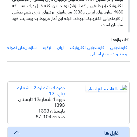
الکترونیک (در طیفی از کم تا زیاد) بودند. این نکته قابل درک است که
36% سازمان­های ایرانی و33% سازمان­های ترکیه­ای دارای هیچ بخشی
از کارمندیابی الکترونیک نبودند. البته این آمار مربوط به وبسایت خود
سازمان است.
کلیدواژه‌ها
کارمندیابی
کارمندیابی الکترونیک
ایران
ترکیه
سازمان‌های نمونه
و مدیریت منابع انسانی
دوره 4، شماره 2 - شماره
پیاپی 12
دوره 4 شماره12 تابستان
1393
تابستان 1393
صفحه
87-104
فایل ها