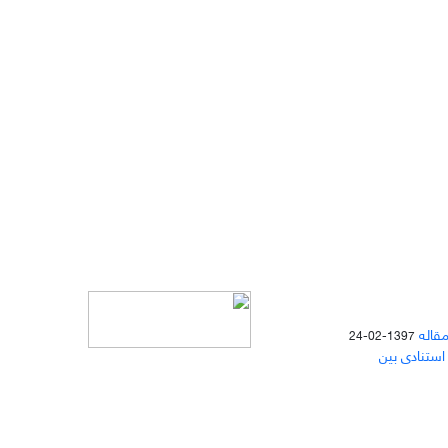
مقاله
1397-02-24
 استنادی بین
دسترسی به مقالات مجله «
مطالعات
منابع انسانی
» بر اساس مجوز کرییتیو
کامنز