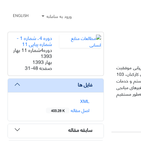
ورود به سامانه
ENGLISH
دوره 4، شماره 1 -
شماره پیاپی 11
دوره4شماره 11 بهار
1393
بهار 1393
صفحه
31-48
‌یابی موفقیت
سیستم­های اطلاعات یکپارچه است. جامعه آماری پژوهش، تمامی کاربران سیستم اطلاعات یکپارچه موجود در شرکت توسعه منابع آب و نیروی ایران است. از میان کارکنان، 103
یستم و خدمات
فایل ها
غیرهای میانجی
به‌طور مستقیم
XML
اصل مقاله
403.28 K
سابقه مقاله