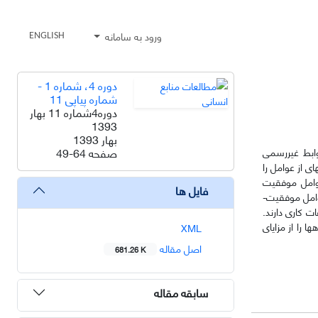
ورود به سامانه
ENGLISH
دوره 4، شماره 1 -
شماره پیاپی 11
دوره4شماره 11 بهار
1393
بهار 1393
صفحه
49-64
وابط­ غیررسمی
ی از عوامل را
عوامل موفقیت
فایل ها
اجتماعات­­ کاری دسته­بندی و تأثیر این عوامل بر دانشگاه‌ها به‌عنوان یک سازمان آموزشی بررسی گردد. براین اساس، یافته­های تحقیق­ بیانگر این­ است که­ در میان عوامل­ موفقیت­
­ کاری دارند.
ا را از مزایای
XML
اصل مقاله
681.26 K
سابقه مقاله