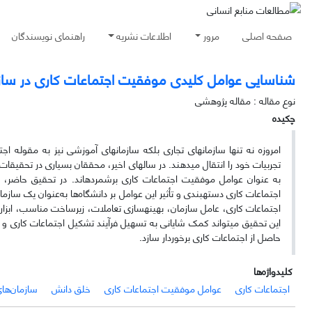
صفحه اصلی
مرور
اطلاعات نشریه
راهنمای نویسندگان
شناسایی‌ عوامل‌ کلیدی موفقیت اجتماعات‌ کاری در س
نوع مقاله : مقاله پژوهشی
چکیده
امروزه نه ­تنها سازمان­های تجاری بلکه سازمان­های ­آموزشی نیز به مقوله ا
تجربیات خود را انتقال می­دهند. در سال­های اخیر، محققان­ بسیاری در تحقیقات
به عنوان عوامل موفقیت اجتماعات­ کاری برشمرده­اند. در تحقیق ­حاضر،
اجتماعات کاری، عامل سازمان، بهینه­سازی تعاملات، زیرساخت ­مناسب­، ابزارها
این تحقیق می­تواند کمک شایانی به تسهیل فرآیند تشکیل اجتماعات ­کاری و موفق
حاصل از اجتماعات ­کاری برخوردار ­سازد.
کلیدواژه‌ها
اجتماعات‌ کاری
عوامل‌ موفقیت اجتماعات‌ کاری
خلق‌ دانش
سازمان‌ها