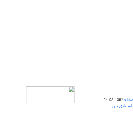
مقاله
1397-02-24
 استنادی بین
دسترسی به مقالات مجله «
مطالعات
منابع انسانی
» بر اساس مجوز کرییتیو
کامنز