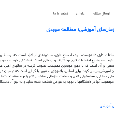
ارسال مقاله
داوران
تماس با ما
ازمان‌های آموزشی؛ مطالعه موردی
جتماعات­ کاری علاقه­مندند. یک ­اجتماع­ کاری، محدوده­ای از افراد است که­ توسط ر
 خود به موضوع اجتماعات­ کاری پرداخته­اند و برمبنای اهداف تحقیقاتی­ خود، مجموعه­ا
 سعی بر آن است که با مرور موثرترین تحقیقات صورت­ گرفته در سال­های اخیر، 
ی حمایتی، سیاست­های ­کلان ­و حمایت سازمانی بیشترین تاثیر را بر موفقیت­ اجتماعات
یت آن­ها در دانشگاه­ها با توجه به عوامل شناخته ­شده نماید و به­ تبع آن دانشگاه­ه
ی آموزشی