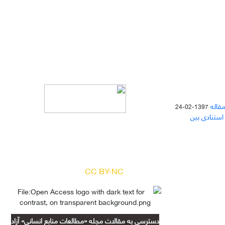
مقاله
1397-02-24
 استنادی بین
دسترسی به مقالات مجله «
مطالعات
منابع انسانی
» بر اساس مجوز کرییتیو
کامنز
(
) آزاد است.
CC BY-NC
دسترسی به مقالات مجله «مطالعات منابع انسانی» آزاد