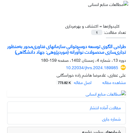
کلیدواژه‌ها =
اکتشاف و بهره‌برداری
تعداد مقالات:
1
طراحی الگوی توسعه دوسوتوانی سازمان‏های فناوری‌محور به‌منظور
تجاری‌سازی محصولات نوآورانه (موردپژوهی: جهاد دانشگاهی)
دوره 13، شماره 4، زمستان 1402، صفحه
159-180
10.22034/jhrs.2024.189985
علی غفاری، غلامرضا هاشم زاده خوراسگانی
مشاهده مقاله
اصل مقاله
773.82 K
مقالات آماده انتشار
شماره جاری
شماره‌های پیشین نشریه