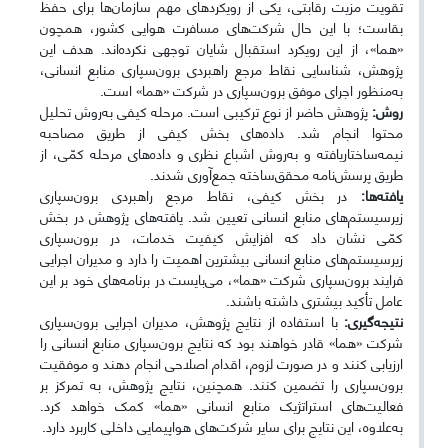
تقویت مزیت رقابتی، یکی از رویکردهای مهم سازمان‌ها برای حفظ
بقاست؛ با این حال شرکت‌های مسافرت هوایی کشور، همچون
«هما»، از این رویکرد استقبال شایان توجهی نکرده‌اند. هدف این
پژوهش، شناسایی نقاط مرجع راهبردی برون‌سپاری منابع انسانی،
به‌منظور اجرای موفق برون‌سپاری در شرکت «هما» است.
روش:
پژوهش حاضر از نوع ترکیبی است. مرحله کیفی به‌روش تحلیل
محتوا انجام شد. داده‌های بخش کیفی از طریق مصاحبه
نیمه‌ساختاریافته و به‌روش اشباع نظری و داده‌های مرحله کمّی، از
طریق پرسش‌نامه محقق‌ساخته جمع‌آوری شدند.
یافته‌ها:
در بخش کیفی، نقاط مرجع راهبردی برون‌سپاری
زیرسیستم‌های منابع انسانی تعیین شد. یافته‌های پژوهش در بخش
کمّی نشان داد که افزایش کیفیت خدمات، در برون‌سپاری
زیرسیستم‌های منابع انسانی بیشترین اهمیت را دارد و مدیران اجرایی
فرایند برون‌سپاری شرکت «هما»، می‌بایست در برنامه‌های خود بر این
عامل تأکید بیشتری داشته باشند.
نتیجه‌گیری:
با استفاده از نتایج پژوهش، مدیران اجرایی برون‌سپاری
شرکت «هما» قادر خواهند بود که نتایج برون‌سپاری منابع انسانی را
ارزیابی کنند و در صورت لزوم، اقدام اصلاحی انجام دهند و موفقیت
برون‌سپاری را تضمین کنند. همچنین، نتایج پژوهش، به تمرکز بر
فعالیت‌های استراتژیک منابع انسانی «هما» کمک خواهد کرد.
به‌علاوه، این نتایج برای سایر شرکت‌های هواپیمایی داخلی کاربرد دارد.