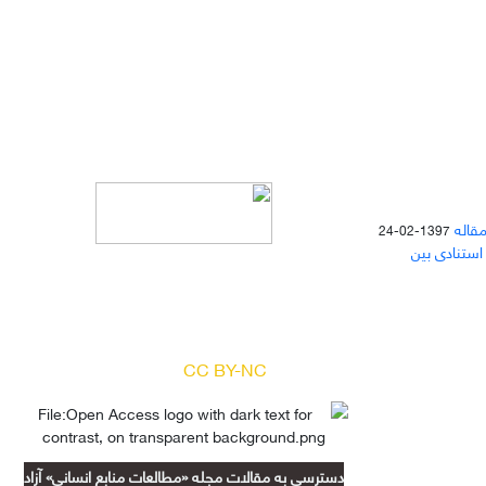
مقاله
1397-02-24
 استنادی بین
دسترسی به مقالات مجله «
مطالعات
منابع انسانی
» بر اساس مجوز کرییتیو
کامنز
(
) آزاد است.
CC BY-NC
دسترسی به مقالات مجله «مطالعات منابع انسانی» آزاد