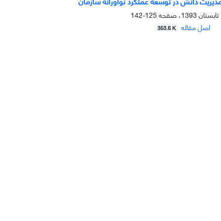
یریت دانش در توسعه عملکرد نوآورانه سازمان
125-142
اصل مقاله
353.6 K