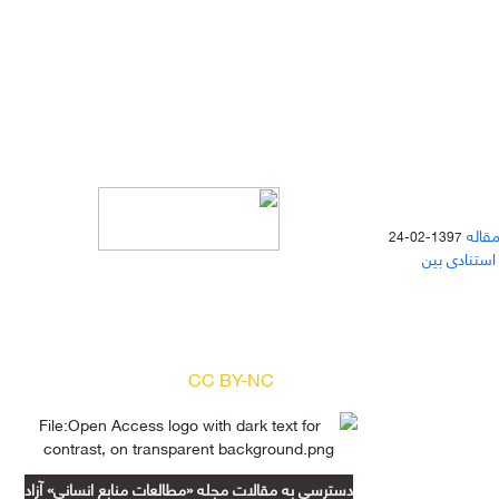
مقاله
1397-02-24
 استنادی بین
دسترسی به مقالات مجله «
مطالعات
منابع انسانی
» بر اساس مجوز کرییتیو
کامنز
(
) آزاد است.
CC BY-NC
دسترسی به مقالات مجله «مطالعات منابع انسانی» آزاد