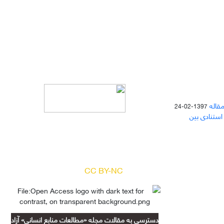
مقاله
1397-02-24
 استنادی بین
دسترسی به مقالات مجله «
مطالعات
منابع انسانی
» بر اساس مجوز کرییتیو
کامنز
(
) آزاد است.
CC BY-NC
دسترسی به مقالات مجله «مطالعات منابع انسانی» آزاد