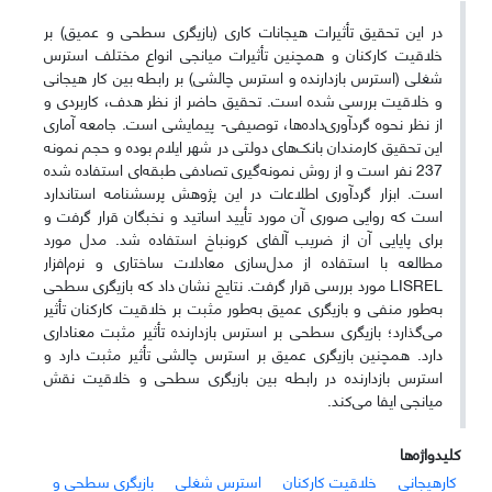
در این تحقیق تأثیرات هیجانات کاری (بازیگری سطحی و عمیق) بر
خلاقیت کارکنان و همچنین تأثیرات میانجی انواع مختلف استرس
شغلی (استرس بازدارنده و استرس چالشی) بر رابطه بین کار هیجانی
و خلاقیت بررسی شده است. تحقیق حاضر از نظر هدف، کاربردی و
از نظر نحوه گردآوری‌داده‌ها، توصیفی- پیمایشی است. جامعه آماری
این تحقیق کارمندان بانک‌های دولتی در شهر ایلام بوده و حجم نمونه
237 نفر است و از روش نمونه‌گیری تصادفی طبقه‌ای استفاده شده
است. ابزار گردآوری اطلاعات در این پژوهش پرسشنامه استاندارد
است که روایی صوری آن مورد تأیید اساتید و نخبگان قرار گرفت و
برای پایایی آن از ضریب آلفای کرونباخ استفاده شد. مدل مورد
مطالعه با استفاده از مدل‌سازی معادلات ساختاری و نرم‌افزار
LISREL مورد بررسی قرار گرفت. نتایج نشان داد که بازیگری سطحی
به‌طور منفی و بازیگری عمیق به‌طور مثبت بر خلاقیت کارکنان تأثیر
می‌گذارد؛ بازیگری سطحی بر استرس بازدارنده تأثیر مثبت معناداری
دارد. همچنین بازیگری عمیق بر استرس چالشی تأثیر مثبت دارد و
استرس بازدارنده در رابطه بین بازیگری سطحی و خلاقیت نقش
میانجی ایفا می‌کند.
کلیدواژه‌ها
کارهیجانی
خلاقیت کارکنان
استرس شغلی
بازیگری سطحی و