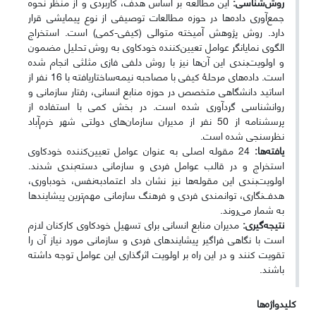
روش‌شناسی:
این مطالعه بر اساس هدف، کاربردی و از منظر نحوه
جمع‌آوری داده‌ها در حوزه مطالعات توصیفی از نوع پیمایشی قرار
دارد. روش پژوهش آمیخته متوالی (کیفی-کمی) است. استخراج
الگوی نمایانگر عوامل تعیین‌کننده خودکاوی به روش تحلیل مضمون
و اولویت‌بندی این آن‌ها نیز با روش دلفی فازی مثلثی انجام شده
است. داده‌های مرحلۀ کیفی با مصاحبه نیمه‌ساختاریافته با 16 نفر از
اساتید دانشگاهی متخصص در حوزه منابع انسانی، رفتار سازمانی و
روانشناسی گردآوری شده است. در بخش کمی با استفاده از
پرسشنامه از 50 نفر از مدیران سازمان‌های دولتی شهر خرم‌آباد
نظرسنجی شده است.
یافته‌ها:
24 مقوله اصلی به عنوان عوامل تعیین‌کننده خودکاوی
استخراج و در قالب عوامل فردی و سازمانی دسته‌بندی شدند.
اولویت‌بندی این مقوله‌ها نیز نشان داد اعتمادبه‌نفس، خودباوری،
هدف‌نگاری، توانمندی فردی و فرهنگ سازمانی مهم‌ترین پیشایندها
به شمار می‌روند.
نتیجه‌گیری:
مدیران منابع انسانی برای تسهیل خودکاوی کارکنان لازم
است با نگاهی فراگیر پیشایندهای فردی و سازمانی مورد نیاز آن را
تقویت کنند و در این راه بر اولویت اثرگذاری این عوامل توجه داشته
باشند.
کلیدواژه‌ها