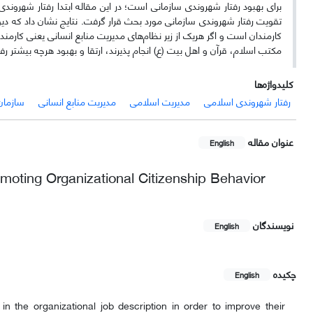
برای بهبود رفتار شهروندی سازمانی است؛ در این مقاله ابتدا رفتار شهرون
تقویت رفتار شهروندی سازمانی مورد بحث قرار گرفت. نتایج نشان داد که دین
کارمندان است و اگر هریک از زیر نظام‌های مدیریت منابع انسانی یعنی کارمند
مکتب اسلام، قرآن و اهل بیت (ع) انجام پذیرند، ارتقا و بهبود هرچه بیشتر 
کلیدواژه‌ها
رفتار شهروندی اسلامی
مدیریت اسلامی
مدیریت منابع انسانی
سازمان
عنوان مقاله
English
ting Organizational Citizenship Behavior
نویسندگان
English
چکیده
English
the organizational job description in order to improve their