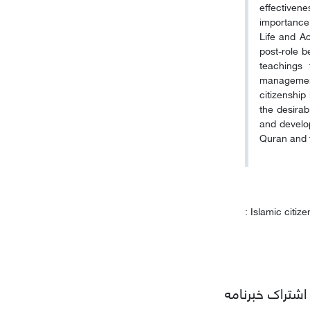
effectivene
importance 
Life and A
post-role b
teachings 
management
citizenship
the desira
and develo
Quran and t
: Islamic citiz
اشتراک خبرنامه