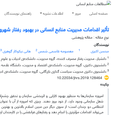
صفحه اصلی
مرور
اطلاعات نشریه
راهنمای نویسندگان
تأثیر اقدامات مدیریت منابع انسانی در بهبود رفتار شهرو
نوع مقاله : مقاله پژوهشی
نویسندگان
3
2
1
محسن اکبری
معصومه قاسمی شمس
هانی نیکوکار گوهری
1
دانشیار، مدیریت رفتار مصرف کننده، گروه مدیریت، دانشکده‌ی ادبیات و علوم ا
2
دانشجوی دکتری، گروه مدیریت، دانشکده‌ی اقتصاد و مدیریت، دانشگاه علامه طبا
3
دانشجوی دکتری مدیریت سیاست گذاری بازرگانی، گروه مدیریت، دانشکده‌ی ادبیا
10.22034/jhrs.2019.128464
چکیده
امروزه سازمان‌ها به منظور بهبود کارایی و اثربخشی سازمان و تحقق چشم‌ان
شغل سازمانی وجود دارد، از خود بروز دهند. چیزی که امروزه از آن با عنوا
انتظامی دو چندان است؛ از سوی دیگر دین مبین اسلام بالاترین و بهترین بر
می‌تواند اقدامات مؤثرتری را انجام دهد و رفتارهای فرانقشی را در کارمندان