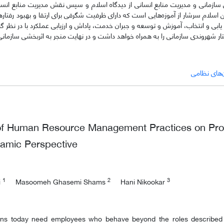
دی سازمانی و مدیریت منابع انسانی از دیدگاه اسلام و سپس نقش مدیریت منابع انس
 اسلام سرشار از آموزه‌هایی است که دارای ظرفیت شگرفی برای ارتقا و بهبود رفتا
 یابی و انتخاب، آموزش و توسعه و جبران خدمت، پاداش و ارزیابی عملکرد با در نظر گر
رفتار شهروندی سازمانی را به همراه خواهد داشت و در نهایت منجر به اثربخشی سازما
‌های نظامی
of Human Resource Management Practices on Promo
lamic Perspective
1
2
3
i
Masoomeh Ghasemi Shams
Hani Nikookar
ons today need employees who behave beyond the roles described in 