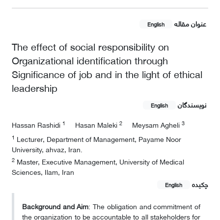
عنوان مقاله
English
The effect of social responsibility on
Organizational identification through
Significance of job and in the light of ethical
leadership
نویسندگان
English
1
2
3
Hassan Rashidi
Hasan Maleki
Meysam Agheli
1
Lecturer, Department of Management, Payame Noor
University, ahvaz, Iran.
2
Master, Executive Management, University of Medical
Sciences, Ilam, Iran
چکیده
English
Background and Aim
: The obligation and commitment of
the organization to be accountable to all stakeholders for