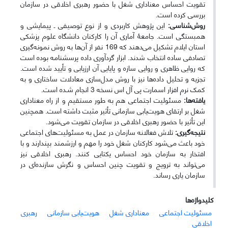
تقویت احساس معناداری شغل با حضور رهبری اخلاقی در سازمان
بررسی کرده است.
روش‌شناسی:
این پژوهش کاربردی و از نوع توصیفی ـ پیمایشی و
همبستگی است. جامعۀ آماری آن را کارکنان دانشگاه علوم پزشکی
استان ایلام تشکیل می‌دهند که 169 نفر از آن‌ها به روش نمونه‌گیری
تصادفی ساده انتخاب شدند. ابزار گردآوری داده پرسشنامه بوده است
که روایی ظاهری و روایی سازه و پایایی آن ارزیابی و تأیید شده است.
تجزیه و تحلیل داده‌ها نیز با روش مدل‌سازی معادلات ساختاری و به
کمک نرم افزار اسمارت پی آل اس نسخه 3 انجام شـده است.
یافته‌ها:
مسئولیت اجتماعی هم به طور مستقیم و از راه معناداری
شغل بر ارتقای هویت‌یابی سازمانی تأثیر مثبت داشته است. همچنین
این تأثیر با حضور رهبری اخلاقی در سازمان تقویت می‌شود.
نتیجه‌گیری:
تلاش فعالانه سازمان در عمل به مسئولیت‌های اجتماعی
خود باعث می‌شود کارکنان شغل خود را مهم و ارزشمند بپندارند و با
افتخار به سازمان خود احساس یکتایی کنند. رهبری اخلاقی نیز
می‌تواند به ترویج و تقویت چنین احساس و نگرش سازنده‌ای در
سازمان یاری رساند.
کلیدواژه‌ها
مسئولیت اجتماعی
معناداری شغل
هویت‌یابی سازمانی
رهبری
اخلاقی