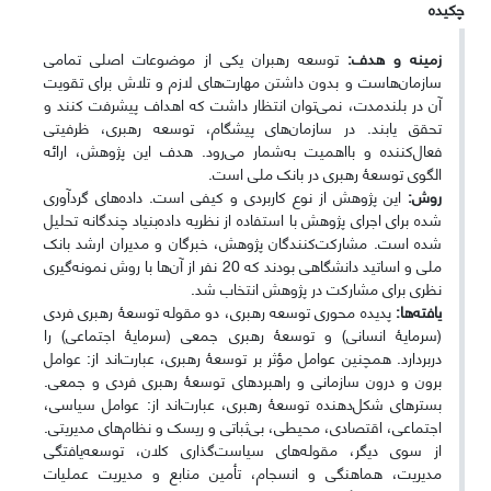
چکیده
زمینه و هدف:
توسعه رهبران یکی از موضوعات اصلی تمامی
سازمان‌هاست و بدون داشتن مهارت‌های لازم و تلاش برای تقویت
آن در بلندمدت، نمی‌توان انتظار داشت که اهداف پیشرفت کنند و
تحقق یابند. در سازمان‌های پیشگام، توسعه رهبری، ظرفیتی
فعال‌کننده و بااهمیت به‌شمار می‌رود. هدف این پژوهش، ارائه
الگوی توسعۀ رهبری در بانک ملی است.
روش:
این پژوهش از نوع کاربردی و کیفی است. داده‌های گردآوری
شده برای اجرای پژوهش با استفاده از نظریه داده‌بنیاد چندگانه تحلیل
شده است. مشارکت‌کنندگان پژوهش، خبرگان و مدیران ارشد بانک
ملی و اساتید دانشگاهی بودند که 20 نفر از آن‌ها با روش نمونه‌گیری
نظری برای مشارکت در پژوهش انتخاب شد.
یافته‌ها:
پدیده محوری توسعه رهبری، دو مقوله توسعۀ رهبری فردی
(سرمایۀ انسانی) و توسعۀ رهبری جمعی (سرمایۀ اجتماعی) را
دربردارد. همچنین عوامل مؤثر بر توسعۀ رهبری، عبارت‌اند از: عوامل
برون و درون سازمانی و راهبردهای توسعۀ رهبری فردی و جمعی.
بسترهای شکل‌دهنده توسعۀ رهبری، عبارت‌اند از: عوامل سیاسی،
اجتماعی، اقتصادی، محیطی، بی‌ثباتی و ریسک و نظام‌های مدیریتی.
از سوی دیگر، مقوله‌های سیاست‌گذاری کلان، توسعه‌یافتگی
مدیریت، هماهنگی و انسجام، تأمین منابع و مدیریت عملیات