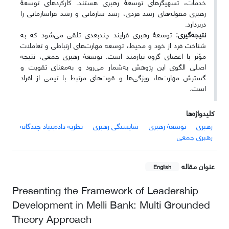
خدمات، تسهیگرهای توسعۀ رهبری هستند. کارکردهای توسعۀ
رهبری مقوله‌های رشد فردی، رشد سازمانی و رشد فراسازمانی را
دربردارد.
نتیجه‌گیری:
توسعۀ رهبری فرایند چندبعدی تلقی می‌شود که به
شناخت فرد از خود و محیط، توسعه مهارت‌های ارتباطی و تعاملات
مؤثر با اعضای گروه نیازمند است. توسعۀ رهبری جمعی، نتیجه
اصلی الگوی این پژوهش به‌شمار می‌رود و به‌معنای تقویت و
گسترش مهارت‌ها، ویژگی‌ها و قوت‌های مرتبط با تیمی از افراد
است.
کلیدواژه‌ها
رهبری
توسعۀ رهبری
شایستگی رهبری
نظریه داده‌بنیاد چندگانه
رهبری جمعی
عنوان مقاله
English
Presenting the Framework of Leadership
Development in Melli Bank: Multi Grounded
Theory Approach