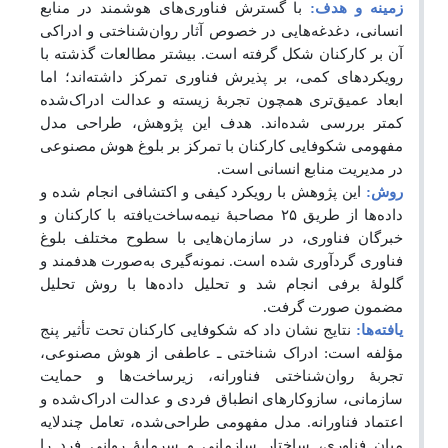
زمینه و هدف:
با گسترش فناوری‌های هوشمند در منابع
انسانی، دغدغه‌هایی در خصوص آثار روان‌شناختی و ادراکی
آن بر کارکنان شکل گرفته است. بیشتر مطالعات گذشته با
رویکردهای کمی، بر پذیرش فناوری تمرکز داشته‌اند؛ اما
ابعاد عمیق‌تری همچون تجربۀ زیسته و عدالت ادراک‌شده
کمتر بررسی شده‌اند. هدف این پژوهش، طراحی مدل
مفهومی شکوفایی کارکنان با تمرکز بر بلوغ هوش مصنوعی
در مدیریت منابع انسانی است.
روش:
این پژوهش با رویکرد کیفی و اکتشافی انجام شده و
داده‌ها از طریق ۲۵ مصاحبۀ نیمه‌ساخت‌یافته با کارکنان و
خبرگان فناوری، در سازمان‌هایی با سطوح مختلف بلوغ
فناوری گردآوری شده است. نمونه‌گیری به‌صورت هدفمند و
گلولۀ برفی انجام شد و تحلیل داده‌ها با روش تحلیل
مضمون صورت گرفت.
یافته‌ها:
نتایج نشان داد که شکوفایی کارکنان تحت تأثیر پنج
مؤلفه است: ادراک شناختی ـ عاطفی از هوش مصنوعی،
تجربۀ روان‌شناختی فناورانه، زیرساخت‌ها و حمایت
سازمانی، سازوکارهای انطباق فردی و عدالت ادراک‌شده و
اعتماد فناورانه. مدل مفهومی طراحی‌شده، تعامل چندلایه
میان فناوری، ساختار سازمانی و سرمایۀ روانی فرد را