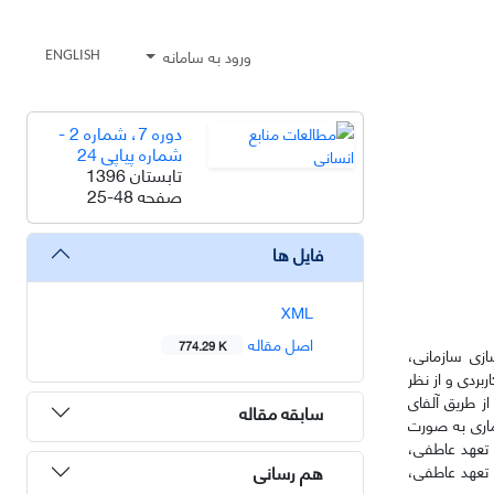
ورود به سامانه
ENGLISH
دوره 7، شماره 2 -
شماره پیاپی 24
تابستان 1396
صفحه
25-48
فایل ها
XML
اصل مقاله
774.29 K
ازی سازمانی،
بردی و از نظر
ز طریق آلفای
سابقه مقاله
نفر است که از این تعداد 201 نفر به عنوان نمونه آماری به صورت
، تعهد عاطفی،
هم رسانی
، تعهد عاطفی،