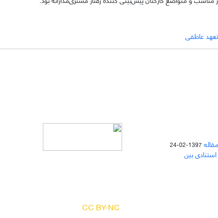
تعهد عاطفی
مقاله
1397-02-24
 استنادی بین
دسترسی به مقالات مجله «
مطالعات
منابع انسانی
» بر اساس مجوز کرییتیو
کامنز
(
) آزاد است.
CC BY-NC