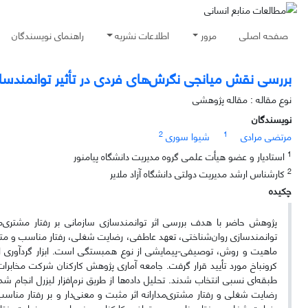
صفحه اصلی
مرور
اطلاعات نشریه
راهنمای نویسندگان
بررسی نقش میانجی نگرش‌های فردی در تأثیر توانمندسازی
نوع مقاله : مقاله پژوهشی
نویسندگان
2
1
مرتضی مرادی
شیوا سوری
1
استادیار و عضو هیأت علمی گروه مدیریت دانشگاه پیامنور
2
کارشناس ارشد مدیریت دولتی دانشگاه آزاد ملایر
چکیده
پژوهش حاضر با هدف بررسی اثر توانمندسازی سازمانی بر رفتار مشتری‌مد
توانمندسازی روان‌شناختی، تعهد عاطفی، رضایت شغلی، رفتار مناسب و متواض
ماهیت و روش، توصیفی-پیمایشی از نوع همبستگی است. ابزار گردآوری اطلا
طبقه‌ای نسبی انتخاب شدند. تحلیل داده‌ها از طریق نرم‌افزار لیزرل انجام 
رضایت شغلی و رفتار مشتری‌مدارانه اثر مثبت و معنی‌دار و بر رفتار مناس
رضایت شغلی بر رفتار مناسب و متواضع کارکنان معنی‌دار بود. در نهایت رفتار