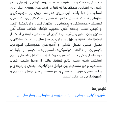
به‌درستی هدایت و اداره شود، به نظر می‌رسد توانایی لازم برای منجر
شدن به ژرف‌ترین همکاری‌ها نه تنها در زمینه‌های حرفه‌ای بلکه برای
انسانیت را دارا باشد. این نیروی قدرتمند چیزی جز شهروندگرایی
سازمانی نیست. تحقیق حاضر، تحقیقی است کاربردی، اکتشافی،
توصیفی- همبستگی و پیمایشی با رویکرد ترکیبی روش تحقیق کمی
و کیفی است. جامعه آماری تحقیق، کارکنان شرکت سنگ آهن
مرکزی ایران- بافق و روش نمونه گیری آن، تصادفی طبقه‌ای است. از
نرم‌افزارهای spss و لیزرل و روش‌های مدل‌سازی معادلات ساختاری،
تحلیل مسیر، تحلیل عاملی و آزمون‌های همبستگی اسپیرمن،
رگرسیون چندگانه، کولموگروف-اسمیرنوف، کیسر و بارتلت،
دوجمله ای، خی دو و فریدمن، جهت تجزیه و تحلیل داده‌های آماری
استفاده شده است. نتایج تحقیق حاکی از روابط مثبت، قوی،
مستقیم و غیر مستقیم بین عوامل دموگرافیک، رفتاری و زمینه‌ای و
روابط منفی، قوی، مستقیم و غیر مستقیم بین عوامل ساختاری و
شهروندگرایی سازمانی است.
کلیدواژه‌ها
شهروندگرایی سازمانی
رفتار شهروندی سازمانی و رفتار سازمانی