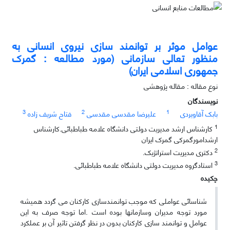
عوامل موثر بر توانمند سازی نیروی انسانی به
منظور تعالی سازمانی (مورد مطالعه : گمرک
جمهوری اسلامی ایران)
نوع مقاله : مقاله پژوهشی
نویسندگان
3
2
1
بابک آقاویردی
علیرضا مقدسی مقدسی
فتاح شریف زاده
1
کارشناس ارشد مدیریت دولتی دانشگاه علامه طباطبائی.کارشناس
ارشدامورگمرکی گمرک ایران
2
دکتری مدیریت استراتژیک.
3
استادگروه مدیریت دولتی دانشگاه علامه طباطبائی.
چکیده
شناسائی عواملی که موجب توانمندسازی کارکنان می گردد همیشه
مورد توجه مدیران وسازمانها بوده است .اما توجه صرف به این
عوامل و توانمند سازی کارکنان بدون در نظر گرفتن تاثیر آن بر عملکرد