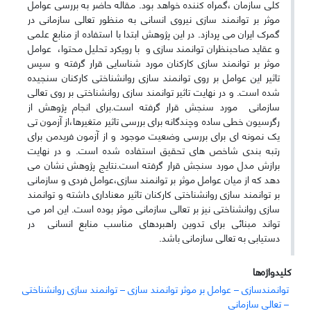
کلی سازمان ،گمراه کننده خواهد بود. مقاله حاضر به بررسی عوامل
موثر بر توانمند سازی نیروی انسانی به منظور تعالی سازمانی در
گمرک ایران می پردازد. در این پژوهش ابتدا با استفاده از منابع علمی
و عقاید صاحبنظران توانمند سازی و با رویکرد تحلیل محتوا، عوامل
موثر بر توانمند سازی کارکنان مورد شناسایی قرار گرفته و سپس
تاثیر این عوامل بر روی توانمند سازی روانشناختی کارکنان سنجیده
شده است. و در نهایت تاثیر توانمند سازی روانشناختی بر روی تعالی
سازمانی مورد سنجش قرار گرفته است.برای انجام پژوهش از
رگرسیون خطی ساده وچندگانه برای بررسی تاثیر متغیرها،از آزمون تی
یک نمونه ای برای بررسی وضعیت موجود و از آزمون فریدمن برای
رتبه بندی شاخص های تحقیق استفاده شده است. و در نهایت
برازش مدل مورد سنجش قرار گرفته است.نتایج پژوهش نشان می
دهد که از میان عوامل موثر بر توانمند سازی،عوامل فردی و سازمانی
بر توانمند سازی روانشناختی کارکنان تاثیر معناداری داشته و توانمند
سازی روانشناختی نیز بر تعالی سازمانی موثر بوده است. این امر می
تواند مبنائی برای تدوین راهبردهای مناسب منابع انسانی در
دستیابی به تعالی سازمانی باشد.
کلیدواژه‌ها
توانمندسازی – عوامل بر موثر توانمند سازی – توانمند سازی روانشناختی
– تعالی سازمانی