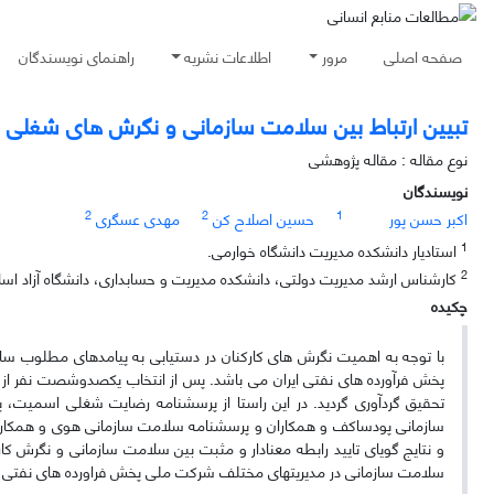
صفحه اصلی
مرور
اطلاعات نشریه
راهنمای نویسندگان
تبیین ارتباط بین سلامت سازمانی و نگرش های شغلی ک
نوع مقاله : مقاله پژوهشی
نویسندگان
2
2
1
اکبر حسن پور
حسین اصلاح کن
مهدی عسگری
1
استادیار دانشکده مدیریت دانشگاه خوارمی.
2
کارشناس ارشد مدیریت دولتی، دانشکده مدیریت و حسابداری، دانشگاه آزاد اسلا
چکیده
با توجه به اهمیت نگرش های کارکنان در دستیابی به پیامدهای مطلوب س
پخش فرآورده های نفتی ایران می باشد. پس از انتخاب یکصدوشصت نفر از کا
تحقیق گردآوری گردید. در این راستا از پرسشنامه رضایت شغلی اسمیت، 
سازمانی پودساکف و همکاران و پرسشنامه سلامت سازمانی هوی و همکار
و نتایج گویای تایید رابطه معنادار و مثبت بین سلامت سازمانی و نگرش ک
سلامت سازمانی در مدیریتهای مختلف شرکت ملی پخش فراورده های نفتی ای