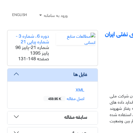
ورود به سامانه
ENGLISH
نفتی ایران
دوره 6، شماره 3 -
شماره پیاپی 21
شماره 21-پاییز 96
پاییز 1395
صفحه
131-148
فایل ها
XML
نان شرکت ملی
اصل مقاله
459.95 K
ارد داده های
رفتار شهروند
استفاده شده
سابقه مقاله
ار بین وضعیت
هم رسانی