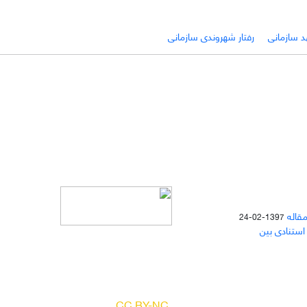
د سازمانی
رفتار شهروندی سازمانی
مقاله
1397-02-24
 استنادی بین
دسترسی به مقالات مجله «
مطالعات
منابع انسانی
» بر اساس مجوز کرییتیو
کامنز
(
) آزاد است.
CC BY-NC