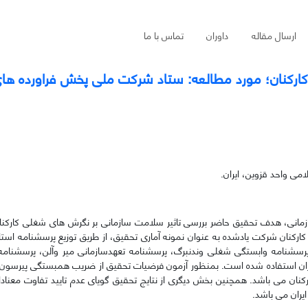
ارسال مقاله
داوران
تماس با ما
ارکنان؛ مورد مطالعه: ستاد شرکت ملی پخش فراورده های 
می واحد قزوین، ایران.
ازمانی، هدف تحقیق حاضر بررسی تاثیر سلامت سازمانی بر نگرش های شغلی کارک
رکنان شرکت یادشده به عنوان نمونه آماری تحقیق، از طریق توزیع پرسشنامه استاند
پرسشنامه وابستگی شغلی وندنبرگ، پرسشنامه تعهدسازمانی میر وآلن، پرسشنامه 
ان استفاده شده است. بمنظور آزمون فرضیات تحقیق از ضریب همبستگی پیرسون 
ارکنان می باشد. همچنین بخش دیگری از نتایج تحقیق گویای عدم تایید تفاوت معناد
ران می باشد.