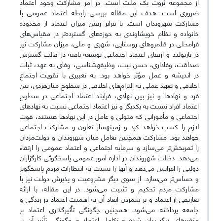
از مجموعه ثروت یک ملت است. در امر مشارکت وجود اعتماد
ضروری است. هدف این مقاله بررسی رابطه اعتماد عمومی با
مشارکت شهروندان است. با فراتر رفتن میزان اعتماد از محدوده
خانواده و نظام خویشاوندی به حوزه‌های گسترده‌تر در مقیاس‌های
فرامحلی در قلمروهای روستایی، شهری و ملی، میزان مشارکت نیز
در بازتولید و ارتقای اعتماد اجتماعی توسعه یافته در قالب گسترش
صداقت، وفاداری، حسن نیت، وظیفه­شناسی، وفای به عهد، ثبات
در اندیشه و عمل مؤثر خواهد بود. به تعبیری با تقویت اجتماع
اخلاقی و تعهد عملی به التزام‌های اخلاقی در سطوح میان‌فردی، بین
فرد و نهادها و نیز بین نهادی، فرایند اعتماد اجتماعی در سطوح
اعتماد افراد نسبت به یکدیگر و نیز اعتماد اجتماعی نسبت به نهادهای
اجتماعی و مأمورانی که متولی و عامل در این نهادها هستند، قوت
لازم را کسب خواهد کرد و زمینه­ساز تعاون و مشارکت اجتماعی
خواهد بود. مشارکت همچنین تعامل میان شهروندان و دولت‌مردان
را ثمربخش‌تر می‌سازد و سرمایه اجتماعی و اعتماد عمومی را ارتقاء
می‌دهد. دخالت شهروندان در اداره امور عمومی پاسخگوئی کارگزاران
دولتی را افزایش می‌دهد و آنها را نسبت به انتظارات مردم پاسخگوتر
و حساس‌تر می‌سازد. از سوی دیگر مشروعیت و پذیرش دولت نیز با
مشارکت مردم تحکیم و تثبیت می‌شود. در این مقاله، با ارائه
تعاریفی از اعتماد و بر شمردن ابعاد آن به اهمیت اعتماد در زندگی و
جامعه پرداخته می‌شود. همچنین چگونگی تأثیرگذاری اعتماد بر
متغیرهای دیگر بیان شده و تکامل اعتماد و چگونگی تأثیر آن بر