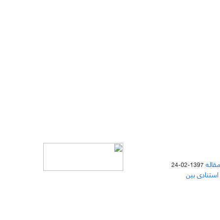
مقاله
1397-02-24
 استنادی بین
دسترسی به مقالات مجله «
مطالعات
منابع انسانی
» بر اساس مجوز کرییتیو
کامنز