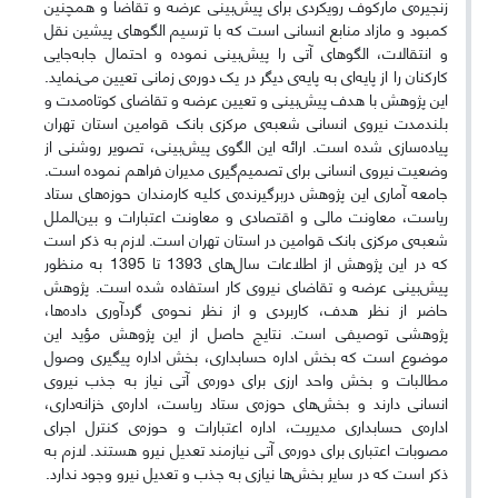
زنجیره‌ی مارکوف رویکردی برای پیش‌بینی عرضه و تقاضا و همچنین
کمبود و مازاد منابع انسانی است که با ترسیم الگوهای پیشین نقل
و انتقالات، الگوهای آتی را پیش‌بینی نموده و احتمال جابه‌جایی
کارکنان را از پایه‌ای به پایه‌ی دیگر در یک دوره‌ی زمانی تعیین می‌نماید.
این پژوهش با هدف پیش‌بینی و تعیین عرضه و تقاضای کوتاه‌مدت و
بلندمدت نیروی انسانی شعبه‌ی مرکزی بانک قوامین استان تهران
پیاده‌سازی شده است. ارائه این الگوی پیش‌بینی، تصویر روشنی از
وضعیت نیروی انسانی برای تصمیم‌گیری مدیران فراهم نموده است.
جامعه آماری این پژوهش دربرگیرنده‌ی کلیه کارمندان حوزه‌های ستاد
ریاست، معاونت مالی و اقتصادی و معاونت اعتبارات و بین‌الملل
شعبه‌ی مرکزی بانک قوامین در استان تهران است. لازم به ذکر است
که در این پژوهش از اطلاعات سال‌های 1393 تا 1395 به منظور
پیش‌بینی عرضه و تقاضای نیروی کار استفاده شده است. پژوهش
حاضر از نظر هدف، کاربردی و از نظر نحوه‌ی گردآوری داده‌ها،
پژوهشی توصیفی است. نتایج حاصل از این پژوهش مؤید این
موضوع است که بخش اداره حسابداری، بخش اداره پیگیری وصول
مطالبات و بخش واحد ارزی برای دوره‌ی آتی نیاز به جذب نیروی
انسانی دارند و بخش‌های حوزه‌ی ستاد ریاست، اداره‌ی خزانه‌داری،
اداره‌ی حسابداری مدیریت، اداره اعتبارات و حوزه‌ی کنترل اجرای
مصوبات اعتباری برای دوره‌ی آتی نیازمند تعدیل نیرو هستند. لازم به
ذکر است که در سایر بخش‌ها نیازی به جذب و تعدیل نیرو وجود ندارد.