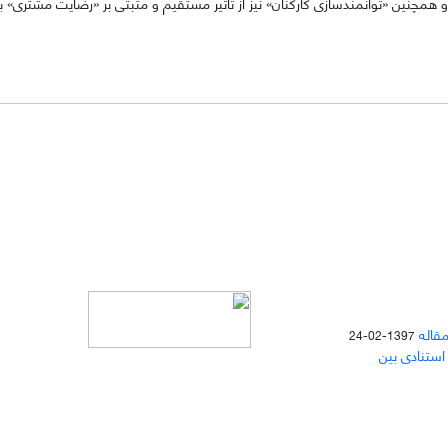
و همچنین «توانمندسازی کارکنان» نیز از تأثیر مستقیم و مثبتی بر «رضایت مشتری» برخ
مقاله
1397-02-24
 استنادی بین
دسترسی به مقالات مجله «
مطالعات
منابع انسانی
» بر اساس مجوز کرییتیو
کامنز