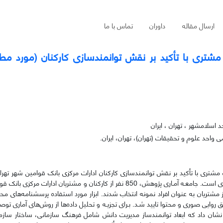
ارسال مقاله
داوران
تماس با ما
شتری با تأکید بر نقش توانمندسازی کارکنان (مورد مطال
 اسلامشهر ، تهران ، ایران
واحد علوم و تحقیقات (تهران)، تهران، ایران.
 مشتری با تأکید بر نقش توانمندسازی کارکنان ادارات مرکزی بانک قوامین شهر ته
پژوهش حاضر از نوع توصیفی-پیمایشی و همبستگی و به لحاظ هدف کاربردی است. جامعـه آمـاری پژوهش، 850 نفر از کارکنان و مشتریا
نشان داد که ابعاد توانمندساز مدیریت دانش شامل فرهنگ سازمانی، ساختار سازما