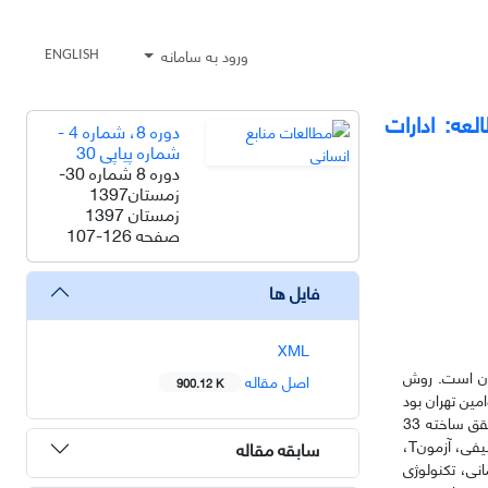
ورود به سامانه
ENGLISH
عه: ادارات
دوره 8، شماره 4 -
شماره پیاپی 30
دوره 8 شماره 30-
زمستان1397
زمستان 1397
صفحه
107-126
فایل ها
XML
ران است. روش
اصل مقاله
900.12 K
ن ادارات مرکزی بانک قوامین تهران بود
که با استفاده از فرمول کوکران تعداد 265 نفر از کارکنان و تعداد 384 نفر از مشتریان به عنوان افراد نمونه انتخاب شدند. ابزار مورد استفاده پرسشنامه‌های محقق ساخته 33
سؤالی بود و پایـایی آن با استفاده از روش آلفای کرونباخ و روایی آن نیز از طریق روایی صوری و محتوا تایید شـد. بـرای تجزیـه و تحلیل داده‌ها از روش‌های آماری توصیفی، آزمونT،
سابقه مقاله
نی، تکنولوژی