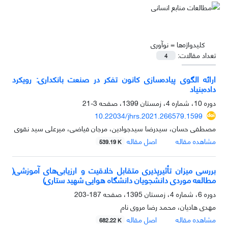
کلیدواژه‌ها =
نوآوری
تعداد مقالات:
4
ارائه الگوی پیاده‌سازی کانون تفکر در صنعت بانکداری: رویکرد
داده‌بنیاد
دوره 10، شماره 4، زمستان 1399، صفحه
3-21
10.22034/jhrs.2021.266579.1599
مصطفی حسان، سیدرضا سیدجوادین، مرجان فیاضی، میرعلی سید نقوی
مشاهده مقاله
اصل مقاله
539.19 K
بررسی میزان تأثیرپذیری متقابل خلاقیت و ارزیابی‌های آموزشی(
مطالعه موردی دانشجویان دانشگاه هوایی شهید ستاری)
دوره 6، شماره 4، زمستان 1395، صفحه
187-203
مهدی هادیان، محمد رضا مروی نام
مشاهده مقاله
اصل مقاله
682.22 K