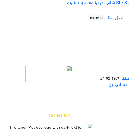
یکرد اکتشافی در برنامه ریزی سناریو
اصل مقاله
836.81 K
مقاله
1397-02-24
 استنادی بین
دسترسی به مقالات مجله «
مطالعات
منابع انسانی
» بر اساس مجوز کرییتیو
کامنز
(
) آزاد است.
CC BY-NC