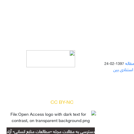
مقاله
1397-02-24
 استنادی بین
دسترسی به مقالات مجله «
مطالعات
منابع انسانی
» بر اساس مجوز کرییتیو
کامنز
(
) آزاد است.
CC BY-NC
دسترسی به مقالات مجله «مطالعات منابع انسانی» آزاد