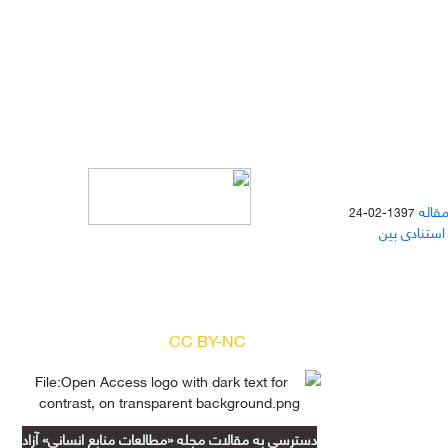
مقاله
1397-02-24
 استنادی بین
دسترسی به مقالات مجله «
مطالعات
منابع انسانی
» بر اساس مجوز کرییتیو
کامنز
(
) آزاد است.
CC BY-NC
دسترسی به مقالات مجله «مطالعات منابع انسانی» آزاد