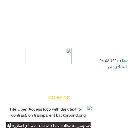
مقاله
1397-02-24
 استنادی بین
دسترسی به مقالات مجله «
مطالعات
منابع انسانی
» بر اساس مجوز کرییتیو
کامنز
(
) آزاد است.
CC BY-NC
دسترسی به مقالات مجله «مطالعات منابع انسانی» آزاد